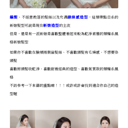
編髮
、不經意散落的髮絲以及充滿
線條感造型
，這類帶點日系的
新娘髮型可說是現在
新娘造型
的主流
但是，還是有一派新娘是喜歡整體看起來較為乾淨素雅的類韓系風
格新娘髮型
如果你不喜歡在臉頰兩側留髮絲、不喜歡頭髮有毛燥感、不想要染
頭髮
喜歡將頭髮收乾淨、喜歡耐看經典的造型、喜歡氣質款的類韓系風
格
不訪參考一下本篇的重點唷！！！或許或許會找到適合你自己的造
型喔