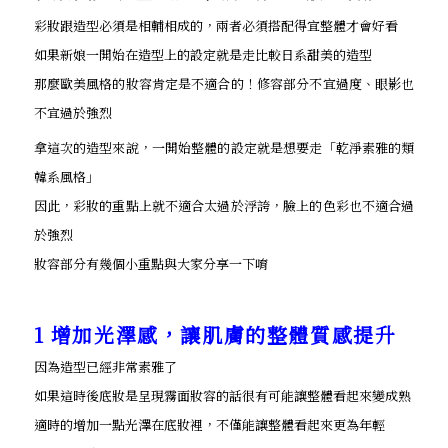
彩妝跟造型必須是相輔相成的，兩者必須搭配得宜整體才會好看
如果新娘一開始在造型上的設定就是走比較日系甜美的造型
那麼歐美風格的妝容肯定是不適合的！修容部分不宜過度、眼影也
不宜過於強烈
拿這次的造型來說，一開始整體的設定就是想要走「乾淨素雅的類
韓系風格」
因此，彩妝的重點上就不適合太過於浮誇，臉上的色彩也不適合過
於強烈
妝容部分有幾個小重點與大家分享一下唷
1 增加光澤感，讓肌膚的整體質感提升
因為造型已經非常素雅了
如果這時後底妝是呈現霧面妝容的話很有可能讓整體看起來變成熟
適時的增加一點光澤在底妝裡，不僅能讓整體看起來更為年輕