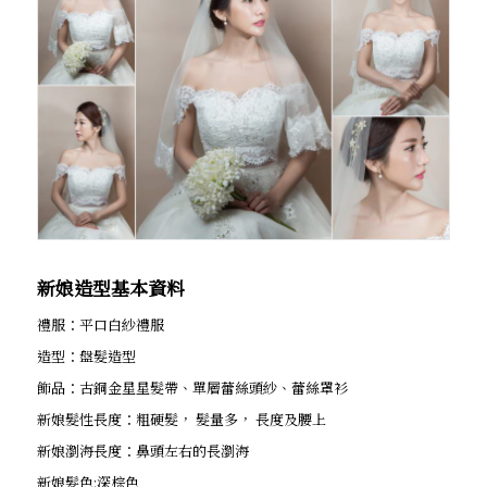
新娘造型基本資料
禮服：平口白紗禮服
造型：盤髮造型
飾品：古銅金星星髮帶、單層蕾絲頭紗、蕾絲罩衫
新娘髮性長度：粗硬髮， 髮量多， 長度及腰上
新娘瀏海長度：鼻頭左右的長瀏海
新娘髮色:深棕色