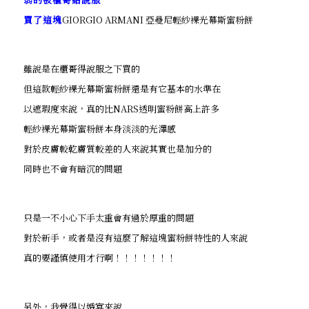
買了這塊
GIORGIO ARMANI 亞曼尼輕紗裸光幕斯蜜粉餅
雖說是在櫃哥得說服之下買的
但這款輕紗裸光幕斯蜜粉餅還是有它基本的水準在
以遮瑕度來說，真的比NARS透明蜜粉餅高上許多
輕紗裸光幕斯蜜粉餅本身淡淡的光澤感
對於皮膚較乾膚質較差的人來說其實也是加分的
同時也不會有暗沉的問題
只是一不小心下手太重會有過於厚重的問題
對於新手，或者是沒有這麼了解這塊蜜粉餅特性的人來說
真的要謹慎使用才行啊！！！！！！！
另外，我覺得以婚宴來說