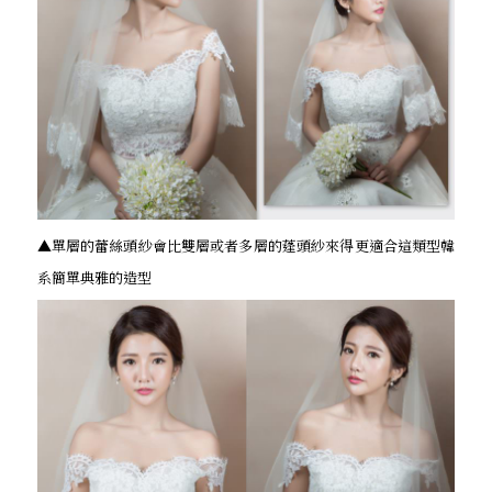
▲單層的蕾絲頭紗會比雙層或者多層的蓬頭紗來得更適合這類型韓
系簡單典雅的造型