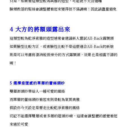
只是，如果要這類型較為典雅的造型，可能就不太合適囉
臉頰散落的髮絲會讓整體看起來變得很不協調唷！因此請盡量避免
4 大方的將額頭露出來
這類型較為乾淨素雅的造型通常會建議新人嘗試All-Back露額頭
如果臉型比較方正，或者臉性比較不是這麼適合All-Back的新娘
則是可以考慮將瀏海梳微旁分的方式露額頭，效果也是相當不錯的
唷！
5 選擇垂墜感的單層的蕾絲頭紗
雙層澎頭紗帶給人一種可愛的風格
而單層的蕾絲頭紗看起來則是較為氣質典雅
假設你今天設定是要走比較乾淨素雅的風格
切記不能選擇雙層或者多層的蓬頭紗唷，這樣會讓整體的感覺看起
來過於可愛