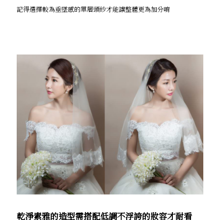
記得選擇較為垂墜感的單層頭紗才能讓整體更為加分唷
乾淨素雅的造型需搭配低調不浮誇的妝容才耐看