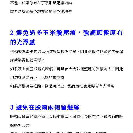
不過，如果你有布丁頭則是建議補染
或者是整頭蓋色讓整頭髮顏色變均勻
2 避免過多玉米鬚壓痕，強調頭髮原有
的光澤感
這類較為素雅的造型通常髮型較為簡單，因此這個時候頭髮的光澤
度就變得相當重要了
如果頭上有玉米鬚的壓痕，可是會大大破壞整體的質感唷！！因此
切勿讓頭髮留下玉米鬚的壓痕唷
如果頭髮過為毛躁，則是可以上一點保養油讓頭髮更有光澤唷
3 避免在臉頰兩側留髮絲
臉頰兩側留髮絲不僅可以修飾臉型，同時也是現在時下最流行的新
娘造型方式