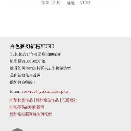
/
2018-12-19
通過：
YUKI
白色夢幻新秘YUKI
Yuki擁有17年專業造型師經驗
梳化超過1000位新娘
擅長依照你們的特質來去化妝做造型
是你新娘秘書首選
歡迎與我聯絡。
Email:
service@yukimakeup.tw
新娘秘書作品
|
婚紗造型作品
|
花藝設計
新秘服務說明與報價
婚紗造型服務說明與報價