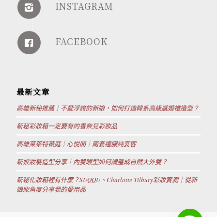
INSTAGRAM
FACEBOOK
最新文章
高雄新秘推薦｜不愛浮誇的新娘，如何打造韓系高級感婚禮造型？
新秘彩妝箱一定要有的香奈兒彩妝品
高雄萊萊特薇庭｜心悅閣｜兩套禮服純宴客
新娘妝髮造型分享｜內雙眼型如何調整成自然大外雙？
新秘化妝箱裡有什麼？SUQQU、Charlotte Tilbury彩妝實測｜從新
娘妝角度分享我的愛用品