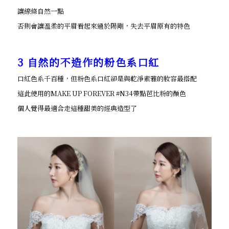
讓線條自然一點
否則會讓溫柔的平眉看起來過於陽剛，失去平眉原有的特色
3 自然的不造作的粉色系口紅
口紅色系千百種，但粉色系口紅卻是與乾淨素雅的妝容最搭配
這此使用的MAKE UP FOREVER #N34帶點芭比粉的顏色
個人覺得最適合走這種甜美的經典造型了