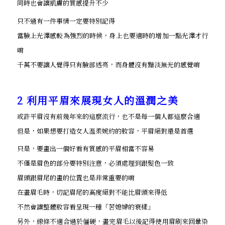
同時也會讓肌膚的質感提升不少
只不過有一件事情一定要特別記得
當臉上光澤感較為強烈的時候，身上也要適時的增加一點光澤才行
唷
千萬不要讓人覺得只有臉部透亮，而身體沒有黯淡無光的感覺唷
2 利用平眉來展現女人的溫潤之美
或許平眉沒有前幾年來的這麼流行，也不是每一個人都這麼合適
但是，如果想要打造女人溫柔婉約的妝容，平眉絕對還是首選
只是，要畫出一個好看有質感的平眉相當不容易
不僅是眉色的部分要特別注意，必須處理到跟髮色一致
眉頭跟眉尾的畫的位置也是非常重要的唷
在畫眉毛時，切記眉尾的高度絕對不能比眉頭來得低
不然會讓整體妝容看呈現一種「苦媳婦的衰樣」
另外，線條不適合過於僵硬，畫完眉毛以後記得使用眉刷來回暈染