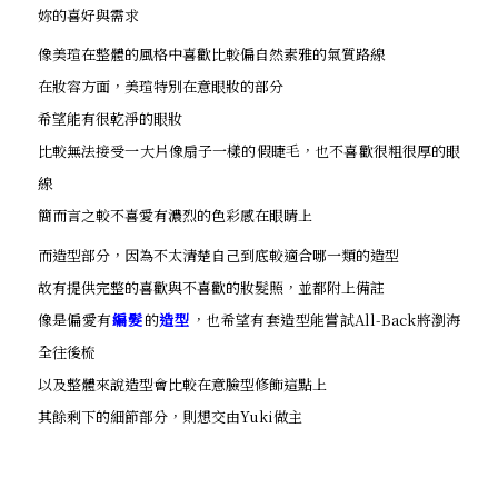
妳的喜好與需求
像美瑄在整體的風格中喜歡比較偏自然素雅的氣質路線
在妝容方面，美瑄特別在意眼妝的部分
希望能有很乾淨的眼妝
比較無法接受一大片像扇子一樣的假睫毛，也不喜歡很粗很厚的眼
線
簡而言之較不喜愛有濃烈的色彩感在眼睛上
而造型部分，因為不太清楚自己到底較適合哪一類的造型
故有提供完整的喜歡與不喜歡的妝髮照，並都附上備註
像是偏愛有
編髮
的
造型
，也希望有套造型能嘗試All-Back將瀏海
全往後梳
以及整體來說造型會比較在意臉型修飾這點上
其餘剩下的細節部分，則想交由Yuki做主