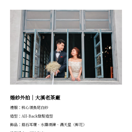
婚紗外拍│大溪老茶廠
禮服：桃心領魚尾白紗
造型：All-Back盤髮造型
飾品：鋯石耳環、水鑽項鍊、滿天星（鮮花）