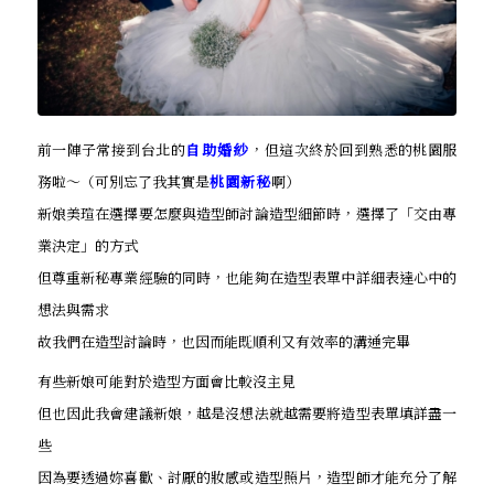
前一陣子常接到台北的
自助婚紗
，但這次終於回到熟悉的桃園服
務啦～（可別忘了我其實是
桃園新秘
啊）
新娘美瑄在選擇要怎麼與造型師討論造型細節時，選擇了「交由專
業決定」的方式
但尊重新秘專業經驗的同時，也能夠在造型表單中詳細表達心中的
想法與需求
故我們在造型討論時，也因而能既順利又有效率的溝通完畢
有些新娘可能對於造型方面會比較沒主見
但也因此我會建議新娘，越是沒想法就越需要將造型表單填詳盡一
些
因為要透過妳喜歡、討厭的妝感或造型照片，造型師才能充分了解