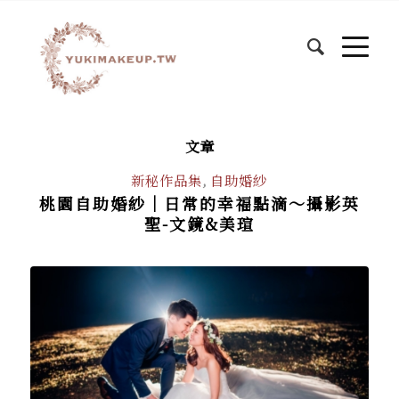
文章
新秘作品集
,
自助婚紗
桃園自助婚紗│日常的幸福點滴～攝影英
聖-文鏡&美瑄