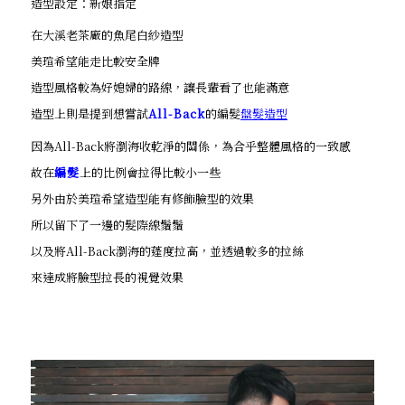
造型設定：新娘指定
在大溪老茶廠的魚尾白紗造型
美瑄希望能走比較安全牌
造型風格較為好媳婦的路線，讓長輩看了也能滿意
造型上則是提到想嘗試
All-Back
的編髮
盤髮造型
因為All-Back將瀏海收乾淨的關係，為合乎整體風格的一致感
故在
編髮
上的比例會拉得比較小一些
另外由於美瑄希望造型能有修飾臉型的效果
所以留下了一邊的髮際線鬚鬚
以及將All-Back瀏海的蓬度拉高，並透過較多的拉絲
來達成將臉型拉長的視覺效果