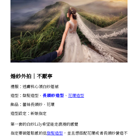
婚紗外拍│不厭亭
禮服：透膚桃心領白紗蓬裙
造型：盤髮造型、
長頭紗造型
、
花環造型
飾品：蕾絲長頭紗、花環
造型設定：新娘指定
第一套的白紗Lily希望能走浪漫的感覺
指定要做蓬鬆感的低
盤髮造型
，並且想搭配花環或者長頭紗營造不