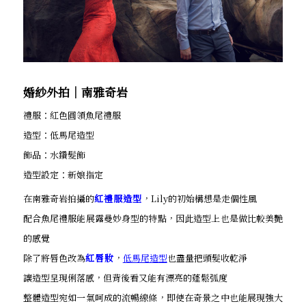
婚紗外拍│南雅奇岩
禮服：紅色圓領魚尾禮服
造型：低馬尾造型
飾品：水鑽髮飾
造型設定：新娘指定
在南雅奇岩拍攝的
紅禮服造型
，Lily的初始構想是走個性風
配合魚尾禮服能展露曼妙身型的特點，因此造型上也是做比較美艷
的感覺
除了將唇色改為
紅唇妝
，
低馬尾造型
也盡量把頭髮收乾淨
讓造型呈現俐落感，但背後看又能有漂亮的蓬鬆弧度
整體造型宛如一氣呵成的流暢線條，即使在奇景之中也能展現強大