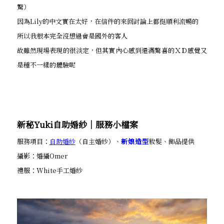
驚）
因為Lily的中文實在太好，在信件的來回討論上都挺順利流暢的
所以我根本完全沒想過會是國外的客人
故雖然現場表現的很淡定，但其實內心感到還滿驚喜的ＸＤ感覺又
是種不一樣的體驗呢
新秘Yuki自助婚紗│服務小檔案
服務項目：
自助婚紗
（自主婚紗）、
新娘造型
妝髮、飾品提供
攝影：婚攝Omer
禮服：White手工婚紗