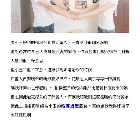
為小玉服務的這場台北自助婚紗，一直令我很印象深刻
還記得當時自己因為身體狀況的關係，怕看起來比較沒精神而對新
人感到很不好意思
但小玉不但不在意，還跟我說她還婚紗的時候
店裡人員驚嘆她的新娘妝好漂亮～花環也太美了等等一陣讚賞
讓我好開心也好感動……拍攝整日的婚紗雖然比起新秘服務來的累
但也因此能更深入的了解新人，而讓我認識到這麼溫暖的天使新娘
因此之後能再繼續為小玉的
婚宴造型
服務，真的讓我覺得好榮幸
也好感恩啊