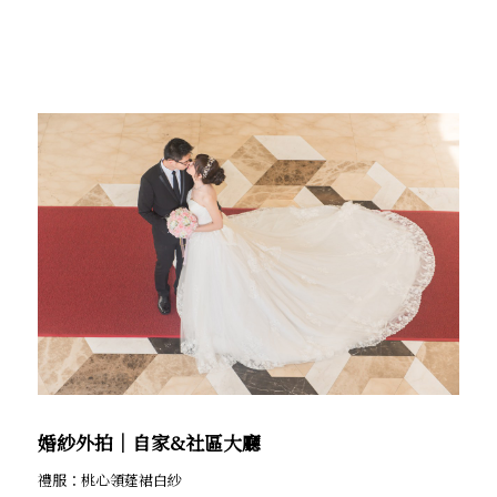
婚紗外拍│自家&社區大廳
禮服：桃心領蓬裙白紗