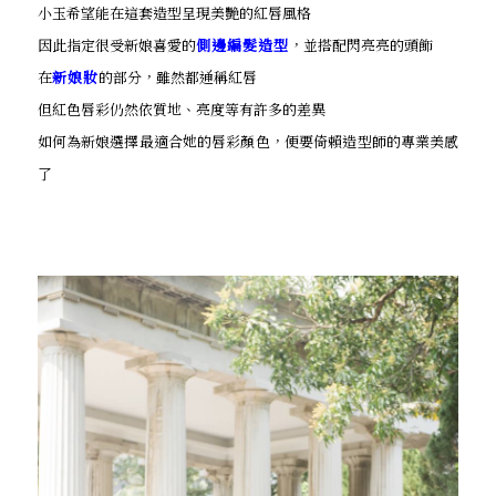
小玉希望能在這套造型呈現美艷的紅唇風格
因此指定很受新娘喜愛的
側邊編髮造型
，並搭配閃亮亮的頭飾
在
新娘妝
的部分，雖然都通稱紅唇
但紅色唇彩仍然依質地、亮度等有許多的差異
如何為新娘選擇最適合她的唇彩顏色，便要倚賴造型師的專業美感
了