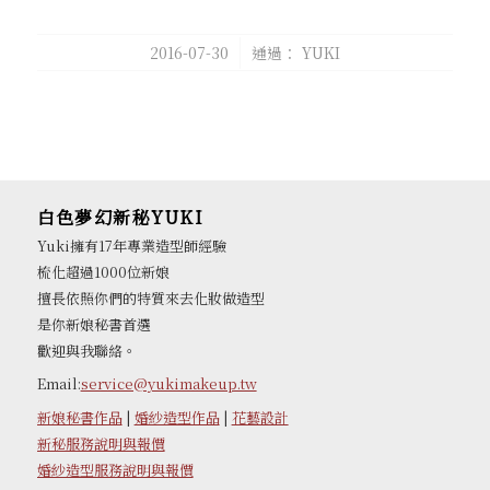
/
2016-07-30
通過：
YUKI
白色夢幻新秘YUKI
Yuki擁有17年專業造型師經驗
梳化超過1000位新娘
擅長依照你們的特質來去化妝做造型
是你新娘秘書首選
歡迎與我聯絡。
Email:
service@yukimakeup.tw
新娘秘書作品
|
婚紗造型作品
|
花藝設計
新秘服務說明與報價
婚紗造型服務說明與報價