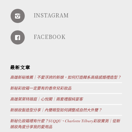
INSTAGRAM
FACEBOOK
最新文章
高雄新秘推薦｜不愛浮誇的新娘，如何打造韓系高級感婚禮造型？
新秘彩妝箱一定要有的香奈兒彩妝品
高雄萊萊特薇庭｜心悅閣｜兩套禮服純宴客
新娘妝髮造型分享｜內雙眼型如何調整成自然大外雙？
新秘化妝箱裡有什麼？SUQQU、Charlotte Tilbury彩妝實測｜從新
娘妝角度分享我的愛用品