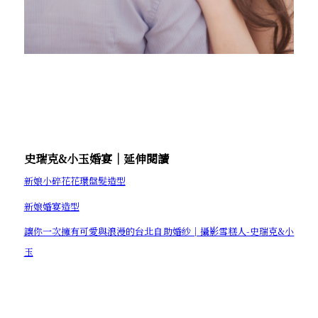
史瑞克&小玉婚宴│延伸閱讀
新娘小碎花花環盤髮造型
新娘婚宴造型
讓你一次擁有可愛與浪漫的台北自助婚紗│攝影雪糕人-史瑞克&小
玉