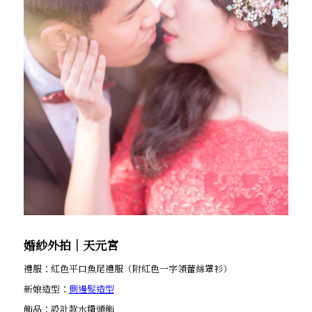
婚紗外拍│天元宮
禮服：紅色平口魚尾禮服（附紅色一字領蕾絲罩衫）
新娘造型：
側邊髮造型
飾品：設計款水鑽頭飾