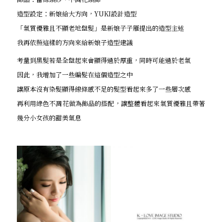
造型設定：新娘給大方向，YUKI設計造型
「氣質優雅且不顯老地盤髮」是新娘子子雁提出的造型主述
我再依照這樣的方向來給新娘子造型建議
考量到黑髮若是全盤起來會顯得過於厚重，同時可能過於老氣
因此，我增加了一些編髮在這個造型之中
讓原本沒有染髮顯得線條感不足的髮型看起來多了一些層次感
再利用綠色不凋花做為飾品的搭配，讓整體看起來氣質優雅且帶著
幾分小女孩的甜美氣息