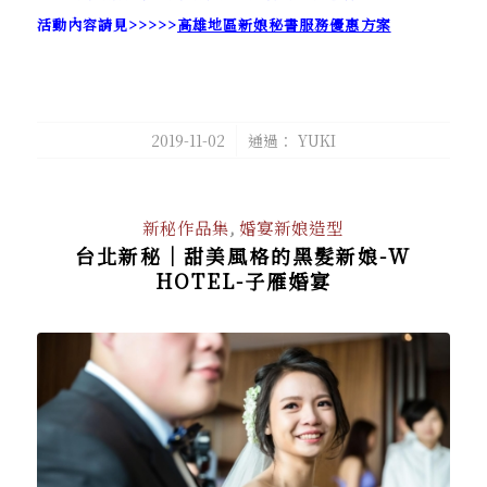
活動內容請見>>>>>
高雄地區新娘秘書服務優惠方案
/
2019-11-02
通過：
YUKI
新秘作品集
,
婚宴新娘造型
台北新秘｜甜美風格的黑髮新娘-W
HOTEL-子雁婚宴