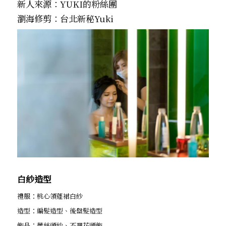
新人來源：YUKI的粉絲團
瀏海修剪：台北新秘Yuki
白紗造型
禮服：桃心領蓬裙白紗
造型：編髮造型、後盤髮造型
飾品：蕾絲頭紗、不凋花頭飾