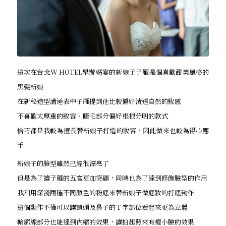
這次在台北W HOTEL舉辦婚宴的新娘子子雁是個喜歡甜美風格的
黑髮新娘
在新秘造型溝通表中子雁提到他比較偏好清透自然的妝感
不喜歡太厚重的妝容、睫毛部分偏好根根分明的款式
恰巧都是我較為擅長替新娘子打造的妝容，因此做來也較為得心應
手
新娘子的臉型雖然已經很漂亮了
但是為了讓子雁的五官更加突顯，同時也為了達到修飾臉型的作用
我利用深淺兩種不同顏色的粉底來替新娘子做底妝的打底動作
這個動作不僅可以讓額頭及鼻子的Ｔ字部位看起來更為立體
輪廓線部分也能達到內縮的效果，讓拍起照來有瘦小臉的效果