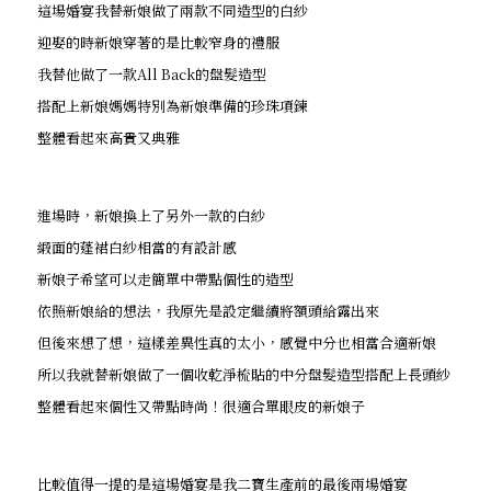
這場婚宴我替新娘做了兩款不同造型的白紗
迎娶的時新娘穿著的是比較窄身的禮服
我替他做了一款All Back的盤髮造型
搭配上新娘媽媽特別為新娘準備的珍珠項鍊
整體看起來高貴又典雅
進場時，新娘換上了另外一款的白紗
緞面的蓬裙白紗相當的有設計感
新娘子希望可以走簡單中帶點個性的造型
依照新娘給的想法，我原先是設定繼續將額頭給露出來
但後來想了想，這樣差異性真的太小，感覺中分也相當合適新娘
所以我就替新娘做了一個收乾淨梳貼的中分盤髮造型搭配上長頭紗
整體看起來個性又帶點時尚！很適合單眼皮的新娘子
比較值得一提的是這場婚宴是我二寶生產前的最後兩場婚宴