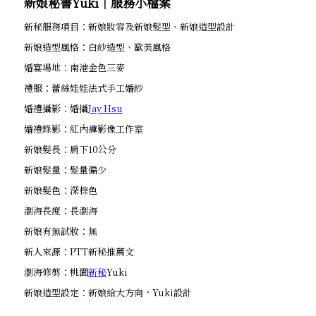
新娘秘書Yuki│服務小檔案
新秘服務項目：新娘妝容及新娘髮型、新娘造型設計
新娘造型風格：白紗造型、歐美風格
婚宴場地：南港金色三麥
禮服：蕾絲娃娃法式手工婚紗
婚禮攝影：婚攝
Jay Hsu
婚禮錄影：紅內褲影像工作室
新娘髮長：肩下10公分
新娘髮量：髮量偏少
新娘髮色：深棕色
瀏海長度：長瀏海
新娘有無試妝：無
新人來源：PTT新秘推薦文
瀏海修剪：桃園
新秘
Yuki
新娘造型設定：新娘給大方向，Yuki設計