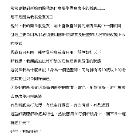
常常會聽到新娘們問我為什麼要準備這麼多的粉底上工
是不是因為我很愛買ＸＤ
當然，我的確是很愛買，加上喜歡嘗試新的東西是其中一個原因
但最主要是因為我必須要因應新娘膚質及臉型的狀況來做改變上妝
的模式
假設我只有同一種材質粉底或者只用一種色號打天下
那我想，我應該無法將新娘的底妝達到到最佳的狀態
這就是我為什麼常說「身為一個造型師，同時擁有各10瓶以上的粉
底其實也只是剛好而已」
因為好的新秘會因為每個新娘的膚質、膚色、新娘喜好、流行度來
去更改使用粉底液
有些粉底主打光澤、有些主打霧面、有些清透、有些遮瑕
造型師要瞭解粉底其特性，然後應用在每個新娘身上，而不是一罐
粉底打天下
好拉，有點扯遠了