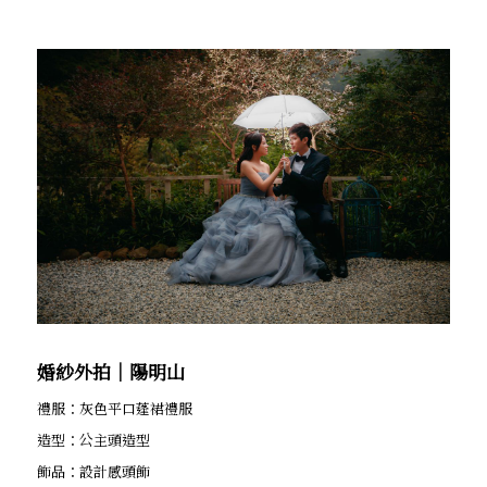
婚紗外拍│陽明山
禮服：灰色平口蓬裙禮服
造型：公主頭造型
飾品：設計感頭飾