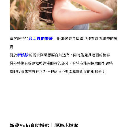
這次服務的
台北自助婚紗
，新娘婉婷希望造型能有時尚甜美的感
覺
對於
新娘妝
的需求則是想要自然透亮，同時能兼具遮瑕的妝容
另外特別有提到她較注重眼妝的部分，希望我能夠協助眼型調整
讓眼妝看起來有神之外～假睫毛不要太厚重卻又能根根分明
新秘Yuki自助婚紗│服務小檔案