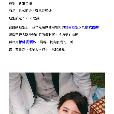
造型：新娘包頭
飾品：歐式面紗、蕾絲長頭紗
造型設定：Yuki建議
在白紗造型上，我們先選擇使用鬆鬆的
盤髮造型
以及
歐式面紗
讓造型帶入歐美般的時尚優雅感，換場景拍攝後
再改用
蕾絲長頭紗
，展現出較為浪漫的一面
讓一套白紗也能呈現兩種不一樣的感覺