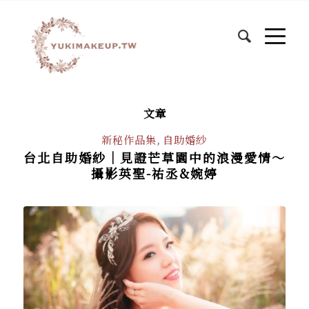
文章
新秘作品集
,
自助婚紗
台北自助婚紗│見證芒草園中的浪漫愛情～
攝影英聖-祐丞&婉婷