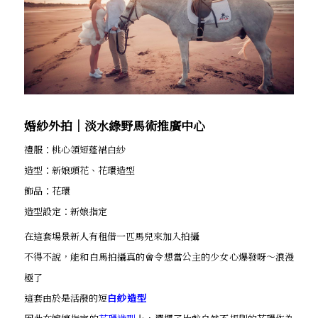
婚紗外拍│淡水綠野馬術推廣中心
禮服：桃心領短蓬裙白紗
造型：新娘頭花、花環造型
飾品：花環
造型設定：新娘指定
在這套場景新人有租借一匹馬兒來加入拍攝
不得不說，能和白馬拍攝真的會令想當公主的少女心爆發呀～浪漫
極了
這套由於是活潑的短
白紗造型