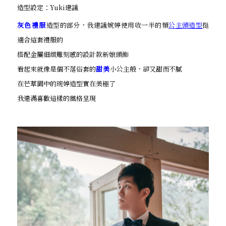
造型設定：Yuki建議
灰色禮服
造型的部分，我建議婉婷使用收一半的類
公主頭造型
挺
適合這套禮服的
搭配金屬細緻雕刻感的設計款新娘頭飾
看起來就像是個不落俗套的
甜美
小公主般，卻又甜而不膩
在芒草園中的琬婷造型實在美極了
我還滿喜歡這樣的風格呈現