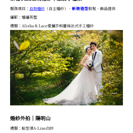
服務項目：
自助婚紗
（自主婚紗）、
新娘造型
妝髮、飾品提供
攝影：婚攝英聖
禮服：Alisha & Lace愛儷莎和蕾絲法式手工婚紗
婚紗外拍│陽明山
禮服：船型領A-Line白紗