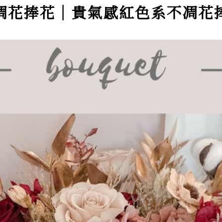
凋花捧花｜貴氣感紅色系不凋花