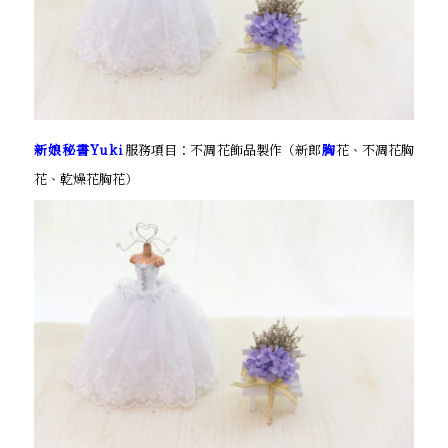
新娘秘書Yuki
服務項目：不凋花飾品製作（新郎
胸
花、不凋花胸
花、乾燥花胸花）