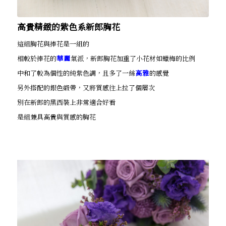
高貴精緻的紫色系新郎胸花
這組胸花與捧花是一組的
相較於捧花的
華麗
氣派，新郎胸花加重了小花材如蠟梅的比例
中和了較為個性的純紫色調，且多了一絲
高雅
的感覺
另外搭配的銀色緞帶，又將質感往上拉了個層次
別在新郎的黑西裝上非常適合好看
是組兼具高貴與質感的胸花