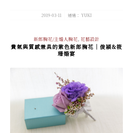
/
2019-03-11
通過：
YUKI
新郎胸花/主婚人胸花
,
花藝設計
貴氣與質感兼具的紫色新郎胸花│俊穎&筱
珊婚宴