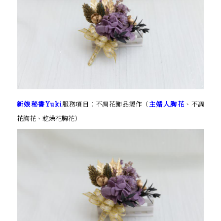
新娘秘書Yuki
服務項目：不凋花飾品製作（
主婚人胸花
、不凋
花胸花、乾燥花胸花）