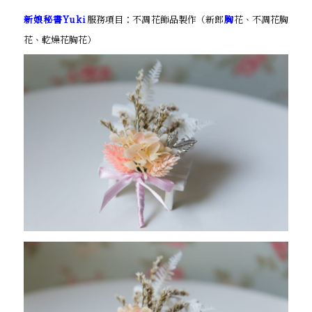
新娘秘書Yuki
服務項目：不凋花飾品製作（新郎
胸
花、不凋花胸
花、乾燥花胸花）