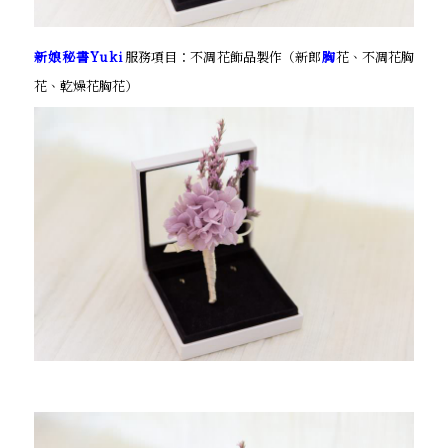
新娘秘書Yuki
服務項目：不凋花飾品製作（新郎
胸
花、不凋花胸
花、乾燥花胸花）