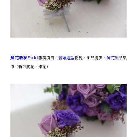
鮮花新秘Yuki
服務項目：
新娘造型
妝髮、飾品提供、
鮮花飾品
製
作（新郎胸花、捧花）