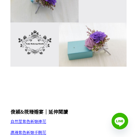
俊穎&筱珊婚宴│延伸閱讀
自然莖紫色新娘捧花
浪漫紫色新娘手腕花