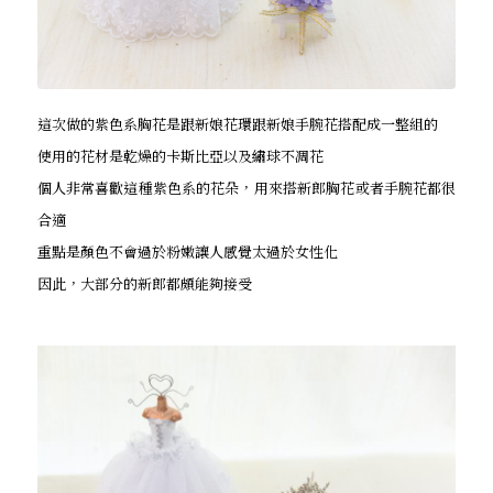
這次做的紫色系胸花是跟新娘花環跟新娘手腕花搭配成一整組的
使用的花材是乾燥的卡斯比亞以及繡球不凋花
個人非常喜歡這種紫色系的花朵，用來搭新郎胸花或者手腕花都很
合適
重點是顏色不會過於粉嫩讓人感覺太過於女性化
因此，大部分的新郎都頗能夠接受