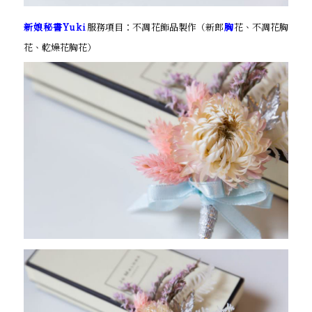
新娘秘書Yuki
服務項目：不凋花飾品製作（新郎
胸
花、不凋花胸
花、乾燥花胸花）