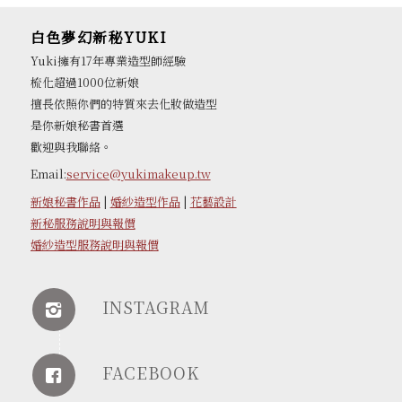
白色夢幻新秘YUKI
Yuki擁有17年專業造型師經驗
梳化超過1000位新娘
擅長依照你們的特質來去化妝做造型
是你新娘秘書首選
歡迎與我聯絡。
Email:
service@yukimakeup.tw
新娘秘書作品
|
婚紗造型作品
|
花藝設計
新秘服務說明與報價
婚紗造型服務說明與報價
INSTAGRAM
FACEBOOK