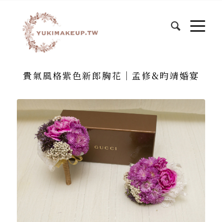
貴氣風格紫色新郎胸花│孟修&昀靖婚宴