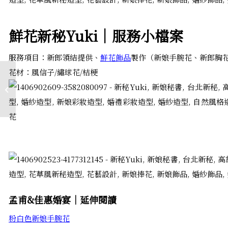
鮮花新秘Yuki│服務小檔案
服務項目：新郎領結提供、
鮮花飾品
製作（新娘手腕花、新郎胸
花材：風信子/繡球花/桔梗
貴氣風格紫色新郎胸花
│孟修&昀靖婚宴
孟甫&佳惠婚宴│延伸閱讀
粉白色新娘手腕花