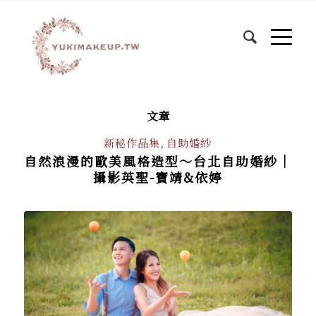
文章
新秘作品集
,
自助婚紗
自然浪漫的歐美風格造型～台北自助婚紗│
攝影英聖-寶靖&依婷