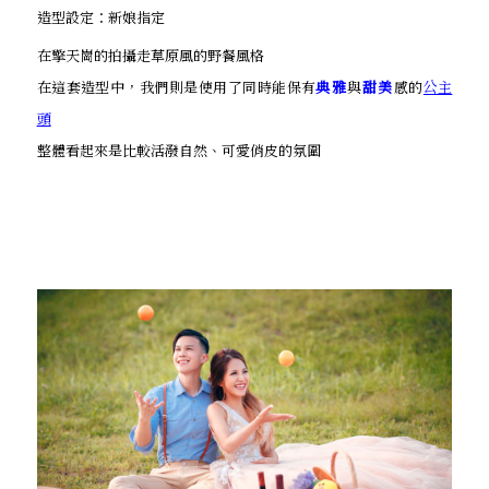
造型設定：新娘指定
在擎天崗的拍攝走草原風的野餐風格
在這套造型中，我們則是使用了同時能保有
典雅
與
甜美
感的
公主
頭
整體看起來是比較活潑自然、可愛俏皮的氛圍