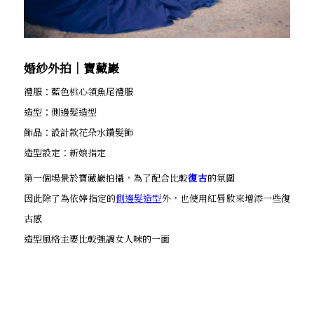
婚紗外拍│寶藏巖
禮服：藍色桃心領魚尾禮服
造型：側邊髮造型
飾品：設計款花朵水鑽髮飾
造型設定：新娘指定
第一個場景於寶藏巖拍攝，為了配合比較
復古
的氛圍
因此除了為依婷指定的
側邊髮造型
外，也使用紅唇妝來增添一些復
古感
造型風格主要比較強調女人味的一面