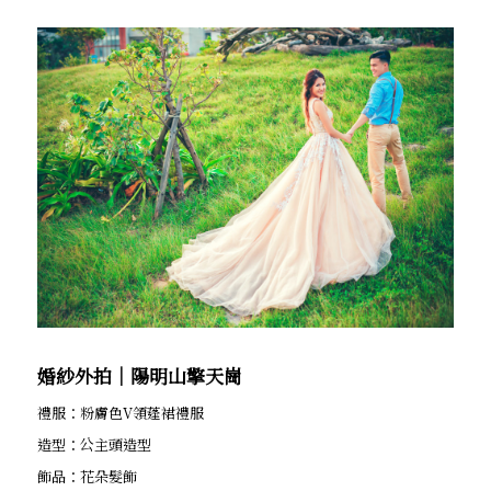
婚紗外拍│陽明山擎天崗
禮服：粉膚色V領蓬裙禮服
造型：公主頭造型
飾品：花朵髮飾