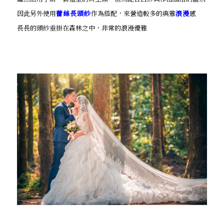
因此另外使用
蕾絲長頭紗
作為搭配，來營造較多的典雅
浪漫
感
長長的頭紗垂掛在森林之中，非常的浪漫優雅