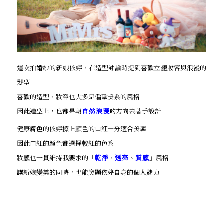
這次拍婚紗的新娘依婷，在造型討論時提到喜歡立體妝容與浪漫的
髮型
喜歡的造型、妝容也大多是偏歐美系的風格
因此造型上，也都是朝
自然浪漫
的方向去著手設計
健康膚色的依婷擦上顯色的口紅十分適合美麗
因此口紅的顏色都選擇較紅的色系
妝感也一貫維持我要求的「
乾淨
、
透亮
、
質感
」風格
讓新娘變美的同時，也能突顯依婷自身的個人魅力