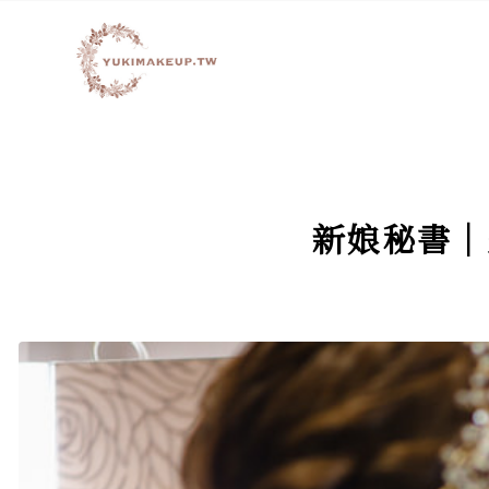
新娘秘書│