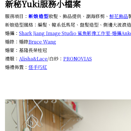
新秘Yuki服務小檔案
服務項目：
新娘造型
妝髮、飾品提供、瀏海修剪、
鮮花飾品
新娘造型風格：編髮、韓系低馬尾、盤髮造型、側邊大波浪
婚攝：
Shark Jiang Image Studio 鯊魚影像工作室-婚攝Ank
婚錄：婚錄
Bruce Wang
婚宴：基隆長榮桂冠
禮服：
Alisha&Lace
/白紗：
PRONOVIAS
婚禮佈置：
怪手巧紅