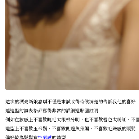
這次的漂亮新娘嘉琪不僅是來試妝得時候清楚的告訴我他的喜好
連造型討論表格都寫得非常的詳細還貼圖註明
例如在妝感上不喜歡睫毛太根根分明，也不喜歡唇色太粉紅、不
造型上不喜歡玉米鬚、不喜歡側邊魚骨編、不喜歡毛躁感的頭髮
偏好較為鬆鬆有
空氣感
的造型