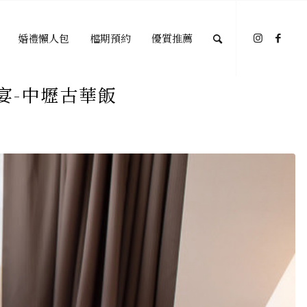
婚禮懶人包
檔期預約
優質推薦
宴-中壢古華飯