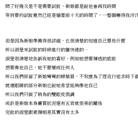
問了好幾次是不是需要試妝，新娘都是說他會再找時間
等到要約試妝竟然已經是婚宴前十天的時間了，一整個嚇得我冷
但是因為新娘準備得很詳細，也很清楚的知道自己要些什麼
所以淑瑩來試妝的時候進行的蠻快速的…
淑瑩很清楚地告訴我她的喜好，例如她想要薄透的底妝
想要像他自己，她不要變成任何人
所以我們保留了新娘彎彎的柳葉眉，不刻意為了趕流行追求時下
就連眼睛的部分新娘也說她希望能夠像他自己
所以我們只做了稍為的雙眼皮微調
或許是新娘本身膚質狀況還有五官就很美的關係
完妝的淑瑩跟素顏相差其實沒有太多