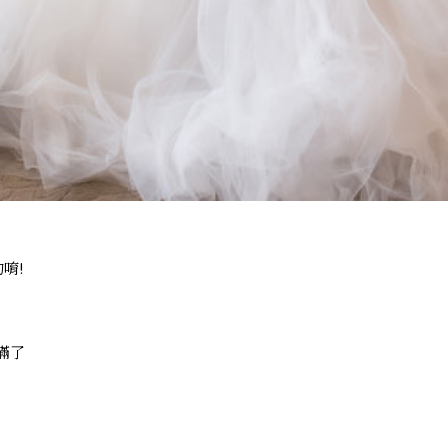
唷!
滿了