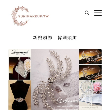
新娘頭飾│韓國頭飾