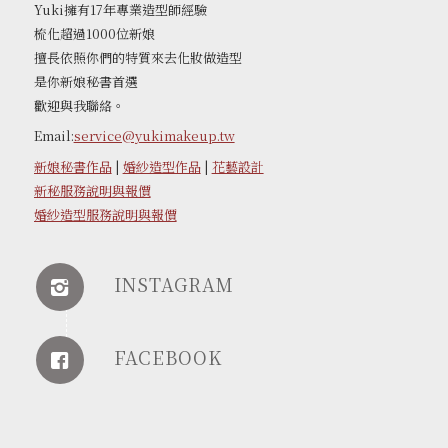
Yuki擁有17年專業造型師經驗
梳化超過1000位新娘
擅長依照你們的特質來去化妝做造型
是你新娘秘書首選
歡迎與我聯絡。
Email:
service@yukimakeup.tw
新娘秘書作品
|
婚紗造型作品
|
花藝設計
新秘服務說明與報價
婚紗造型服務說明與報價
INSTAGRAM
FACEBOOK