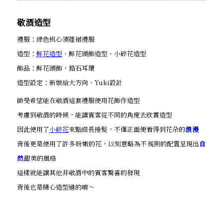
敬酒造型
禮服：綠色桃心領蓬裙禮服
造型：
鮮花造型
、鮮花頭飾造型、小碎花造型
飾品：鮮花頭飾，鋯石耳環
造型設定：新娘給大方向、Yuki設計
帥旻希望能在敬酒這套禮服使用花飾作造型
考慮到敬酒的時候，能讓賓客從不同的角度去欣賞造型
因此使用了
小碎花
來點綴長捲髮，不僅正面便看得到花朵的
浪漫
背後更是使用了許多粉嫩的花，以刻意略為不規則的配置呈現出
自
然
甜美的風格
這樣就能讓其他非敬酒中的賓客驚喜的發現
背後也是精心造型過的唷～