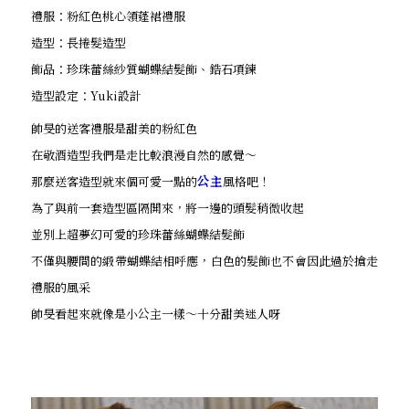
禮服：粉紅色桃心領蓬裙禮服
造型：長捲髮造型
飾品：珍珠蕾絲紗質蝴蝶結髮飾、鋯石項鍊
造型設定：Yuki設計
帥旻的送客禮服是甜美的粉紅色
在敬酒造型我們是走比較浪漫自然的感覺～
那麼送客造型就來個可愛一點的
公主
風格吧！
為了與前一套造型區隔開來，將一邊的頭髮稍微收起
並別上超夢幻可愛的珍珠蕾絲蝴蝶結髮飾
不僅與腰間的緞帶蝴蝶結相呼應，白色的髮飾也不會因此過於搶走
禮服的風采
帥旻看起來就像是小公主一樣～十分甜美迷人呀