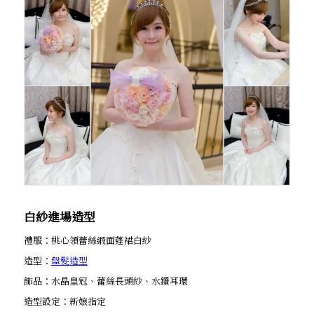
白紗進場造型
禮服：桃心領蕾絲緞面蓬裙白紗
造型：
盤髮造型
飾品：水晶皇冠、蕾絲長頭紗、水鑽耳環
造型設定：新娘指定