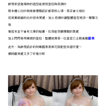
帥旻希望進場時的造型能使用皇冠與長頭紗
原本擔心白紗與兩套禮服設計都是桃心領，是否會太相似
但其實緞面的白紗很有質感，加上長頭紗讓整體造型更添一層層次
後
看起來並不會有太像的疑慮，反而能突顯禮服的質感
加上閃閃發亮精緻的皇冠，整體就像是一位皇室公主般高雅
甜美
此外，為帥旻設計的粉嫩圓滾滾捧花搭配起來超可愛～
頓時甜美感又多了好幾分呢