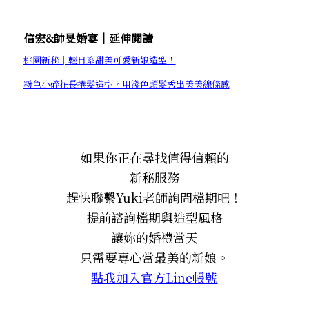
信宏&帥旻婚宴│延伸閱讀
桃園新秘│輕日系甜美可愛新娘造型！
粉色小碎花長捲髮造型，用淺色頭髮秀出美美線條感
如果你正在尋找值得信賴的
新秘服務
趕快聯繫Yuki老師詢問檔期吧！
提前諮詢檔期與造型風格
讓妳的婚禮當天
只需要專心當最美的新娘。
點我加入官方Line帳號