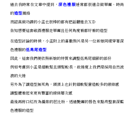
過去我時常在文章中提到，
深色禮服
通常都很適合做華麗、時尚
的
造型
風格
而認真做功課的小孟也很棒的都有把話聽進去ＸＤ
告知想要這套敬酒禮服走華麗且任何角度看都好看的造型
在造型討論的時候，小孟附上的喜歡照片是另一位新娘同樣穿著深
色禮服的
低馬尾造型
因此，這套我們便依照新娘的特質來調整低馬尾細節的部份
例如考慮到小孟是細軟髮且頭髮較長，故捲度上我們是採用自然波
浪的大捲
另外為了讓造型無死角，頭頂上也針對細軟髮營造較多的線條感
讓整體看起來更有豐富的線條層次感
最後再將口紅改為偏紫的芭比粉，透過艷麗的唇色來點亮整套深藍
色禮服的造型