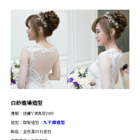
白紗進場造型
禮服：透膚V領魚尾白紗
造型：盤髮造型、
丸子頭造型
飾品：金色蛋白石皇冠