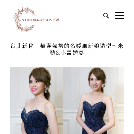
台北新秘│華麗氣勢的名媛風新娘造型～米
勒&小孟婚宴