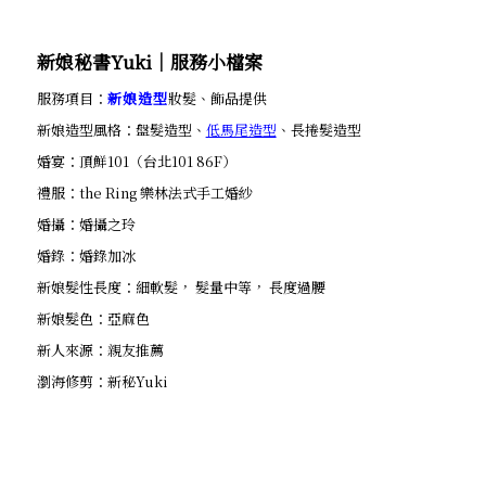
新娘秘書Yuki│服務小檔案
服務項目：
新娘造型
妝髮、飾品提供
新娘造型風格：盤髮造型、
低馬尾造型
、長捲髮造型
婚宴：頂鮮101（台北101 86F）
禮服：the Ring 樂林法式手工婚紗
婚攝：婚攝之玲
婚錄：婚錄加冰
新娘髮性長度：細軟髮， 髮量中等， 長度過腰
新娘髮色：亞麻色
新人來源：親友推薦
瀏海修剪：新秘Yuki