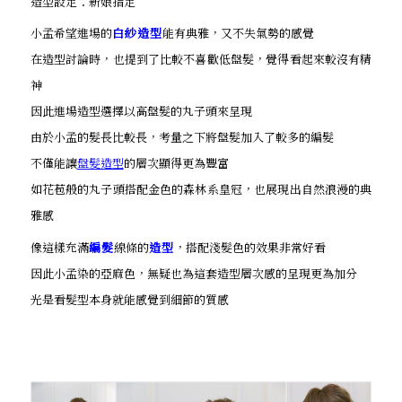
造型設定：新娘指定
小孟希望進場的
白紗造型
能有典雅，又不失氣勢的感覺
在造型討論時，也提到了比較不喜歡低盤髮，覺得看起來較沒有精
神
因此進場造型選擇以高盤髮的丸子頭來呈現
由於小孟的髮長比較長，考量之下將盤髮加入了較多的編髮
不僅能讓
盤髮造型
的層次顯得更為豐富
如花苞般的丸子頭搭配金色的森林系皇冠，也展現出自然浪漫的典
雅感
像這樣充滿
編髮
線條的
造型
，搭配淺髮色的效果非常好看
因此小孟染的亞麻色，無疑也為這套造型層次感的呈現更為加分
光是看髮型本身就能感覺到細節的質感