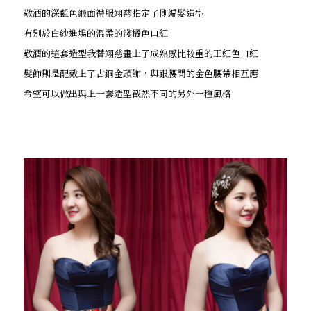
敬酒的深藍色緞面禮服翊慈指定了側編髮造型
有別於白紗進場的溫柔的淺橘色口紅
敬酒的這套造型我替翊慈畫上了成熟感比較重的正紅色口紅
髮飾則是配戴上了古銅金頭飾，與跟腰間的金色腰帶相互應
希望可以做出與上一套造型截然不同的另外一種風格