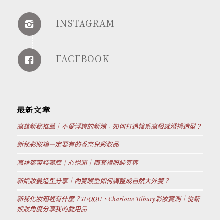
INSTAGRAM
FACEBOOK
最新文章
高雄新秘推薦｜不愛浮誇的新娘，如何打造韓系高級感婚禮造型？
新秘彩妝箱一定要有的香奈兒彩妝品
高雄萊萊特薇庭｜心悅閣｜兩套禮服純宴客
新娘妝髮造型分享｜內雙眼型如何調整成自然大外雙？
新秘化妝箱裡有什麼？SUQQU、Charlotte Tilbury彩妝實測｜從新
娘妝角度分享我的愛用品