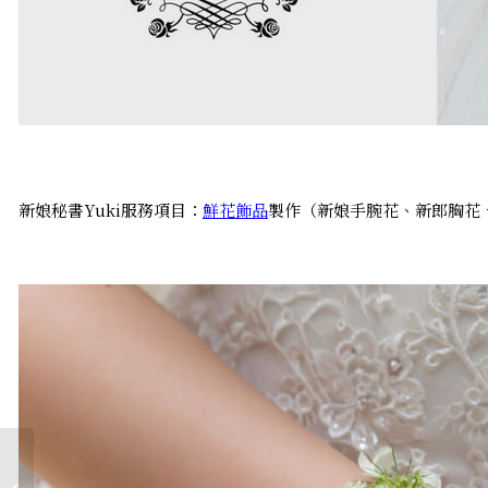
新娘秘書Yuki服務項目：
鮮花飾品
製作（新娘手腕花、新郎胸花
個性風格黑色禮服造型
的花蓮自助婚紗│攝影