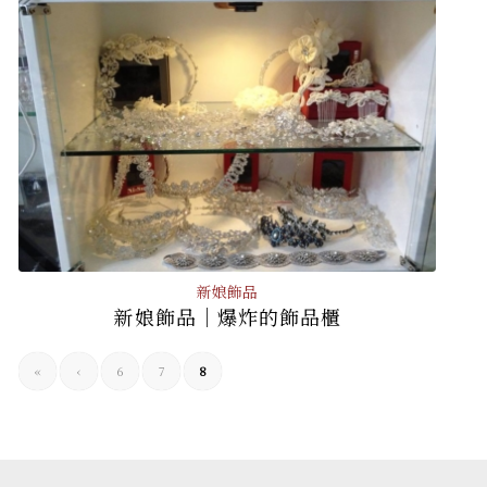
新娘飾品
新娘飾品│爆炸的飾品櫃
«
‹
6
7
8