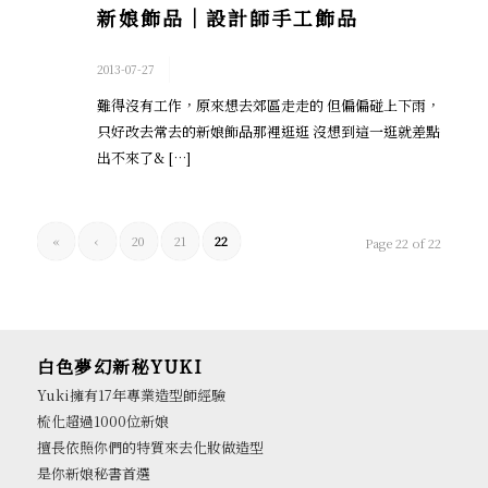
新娘飾品│設計師手工飾品
/
2013-07-27
難得沒有工作，原來想去郊區走走的 但偏偏碰上下雨，
只好改去常去的新娘飾品那裡逛逛 沒想到這一逛就差點
出不來了& […]
«
‹
20
21
22
Page 22 of 22
白色夢幻新秘YUKI
Yuki擁有17年專業造型師經驗
梳化超過1000位新娘
擅長依照你們的特質來去化妝做造型
是你新娘秘書首選