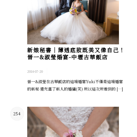
新娘秘書│薄透底妝既美又像自己！
晉一&淑瑩婚宴-中壢古華飯店
/
2014-07-20
晉一&淑瑩在古華飯店的這場婚宴Yuki不僅是這場婚宴
的新秘 還充當了新人的婚攝(笑) 所以這次所看到的 […]
254