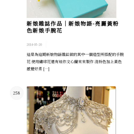
新娘雜誌作品│新娘物語-亮麗黃粉
色新娘手腕花
/
2014-05-20
這是為這期新娘物語雜誌做的其中一個造型所搭配的手腕
花 使用繡球花還有迷你文心蘭來來製作 淺粉色加上黃色
感覺好柔 […]
258