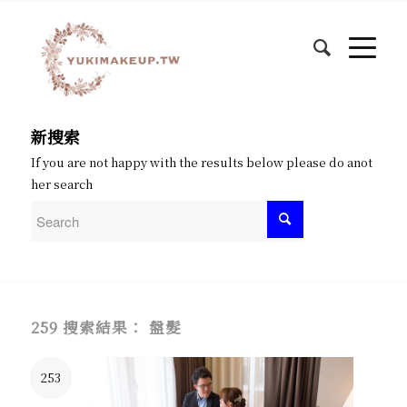
新搜索
If you are not happy with the results below please do anot
her search
259 搜索結果： 盤髮
253