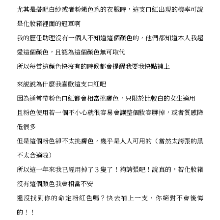
尤其是搭配白紗或者粉嫩色系的衣服時，這支口紅出現的機率可說
是化妝箱裡面的冠軍啊
我的歷任助理沒有一個人不知道這個顏色的，他們都知道本人我超
愛這個顏色，且認為這個顏色無可取代
所以每當這顏色快沒有的時候都會提醒我要我快點補上
來說說為什麼我喜歡這支口紅吧
因為通常帶粉色口紅都會相當挑膚色，只限於比較白的女生適用
且粉色使用若一個不小心就很容易會讓整個妝容髒掉，或者質感降
低很多
但是這個粉色卻不太挑膚色，幾乎是人人可用的（當然太誇張的黑
不太合適啦）
所以這一年來我已經用掉了３隻了！夠誇張吧！說真的，若化妝箱
沒有這個顏色我會相當不安
還沒找到你的命定粉紅色嗎？快去補上一支，你絕對不會後悔
的！！