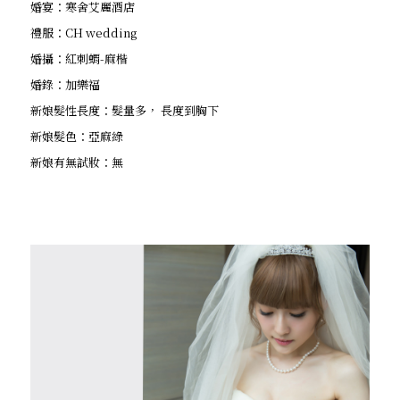
婚宴：寒舍艾麗酒店
禮服：CH wedding
婚攝：紅刺蝟-麻楷
婚錄：加樂福
新娘髮性長度：髮量多， 長度到胸下
新娘髮色：亞麻綠
新娘有無試妝：無