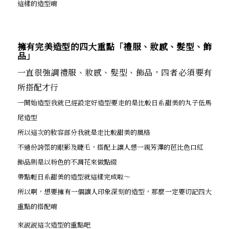
這樣的造型唷
擁有完美造型的四大重點「禮服、妝感、髮型、飾
品」
一直很強調禮服、妝感、髮型、飾品，四者必須要有
所搭配才行
一開始造型我就已經設定好造型要走的是比較日系甜美的丸子低馬
尾造型
所以這次的妝容部分我就是走比較甜美的風格
不過份誇張的眼影及睫毛，搭配上讓人想一親芳澤的芭比色口紅
飾品則是以粉色的不凋花來做點綴
帶點輕日系甜美的造型就這樣完成啦～
所以啊，想要擁有一個讓人印象深刻的造型，那麼一定要切記四大
重點的搭配唷
來說說這次造型的重點吧