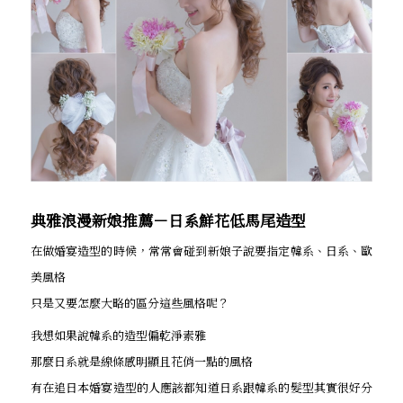
典雅浪漫新娘推薦－日系鮮花低馬尾造型
在做婚宴造型的時候，常常會碰到新娘子說要指定韓系、日系、歐
美風格
只是又要怎麼大略的區分這些風格呢？
我想如果說韓系的造型偏乾淨素雅
那麼日系就是線條感明顯且花俏一點的風格
有在追日本婚宴造型的人應該都知道日系跟韓系的髮型其實很好分