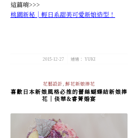
這篇唷>>>
桃園新秘│輕日系甜美可愛新娘造型！
/
2015-12-27
通過：
YUKI
花藝設計
,
鮮花新娘捧花
喜歡日本新娘風格必推的蕾絲蝴蝶結新娘捧
花│倓華&睿菁婚宴