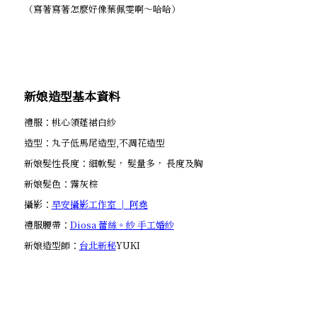
（寫著寫著怎麼好像葉佩雯啊～哈哈）
新娘造型基本資料
禮服：桃心領蓬裙白紗
造型：丸子低馬尾造型,不凋花造型
新娘髮性長度：細軟髮， 髮量多， 長度及胸
新娘髮色：霧灰棕
攝影：
早安攝影工作室 │ 阿堯
禮服腰帶：
Diosa 蕾絲。紗 手工婚紗
新娘造型師：
台北新秘
YUKI