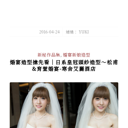
/
2016-04-24
通過：
YUKI
新秘作品集
,
婚宴新娘造型
婚宴造型搶先看│日系皇冠頭紗造型～松甫
&育萱婚宴-寒舍艾麗酒店