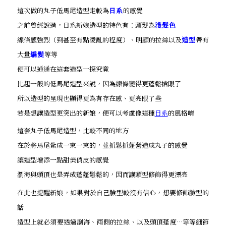
這次做的丸子低馬尾造型走較為
日系
的感覺
之前曾經說過，日系新娘造型的特色有：頭髮為
淺髮色
線條感強烈（到甚至有點凌亂的程度）、明顯的拉絲以及
造型
帶有
大量
編髮
等等
便可以通通在這套造型一探究竟
比起一般的低馬尾造型來說，因為線條變得更蓬鬆搶眼了
所以造型的呈現也顯得更為有存在感、更亮眼了些
若是想讓造型更突出的新娘，便可以考慮像這種
日系
的風格唷
這套丸子低馬尾造型，比較不同的地方
在於將馬尾紮成一束一束的，並抓鬆抓蓬營造成丸子的感覺
讓造型增添一點甜美俏皮的感覺
瀏海與頭頂也是弄成蓬蓬鬆鬆的，因而讓頭型修飾得更漂亮
在此也提醒新娘，如果對於自己臉型較沒有信心，想要修飾臉型的
話
造型上就必須要透過瀏海、兩側的拉絲、以及頭頂蓬度…等等細節