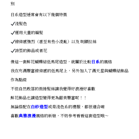
別
日系造型通常會有以下幾個特徵
淺髮色
運用大量的編髮
線條感強烈（甚至有些小凌亂）以及 明顯拉絲
誇張的飾品或者花
像這一套鮮花蝴蝶結低馬尾造型，就屬於比較
日系
的風格
我在充滿豐富線條感的低馬尾上，另外加入了滿天星與蝴蝶結飾品
作為點綴
不但自然散落的微捲髮絲讓我覺得好浪漫好喜歡
鮮花飾品也讓造型變得更為甜美豐富呢！！
無論搭配在
白紗造型
或是淺色系的禮服，都很適合唷
喜歡
典雅浪漫
風格的新娘，不妨參考看看這套造型哦～