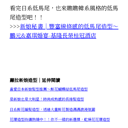
看完日系低馬尾，也來瞧瞧韓系風格的低馬
尾造型吧！！
>>>
新娘秘書│豐富線條感的低馬尾造型～
鵬元&嘉琪婚宴-基隆長榮桂冠酒店
蘿拉新娘造型│延伸閱讀
喜愛日本新娘髮型推薦～鮮花蝴蝶結低馬尾造型
是新娘也是大明星！時尚成熟感的長捲髮造型
日系鮮花編髮造型，透過大量鮮花製造滿滿浪漫氛圍
花環造型持續熱燒中！！你不一樣的新選擇，乾燥花花環造型