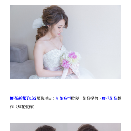
鮮花新秘Yuki
服務項目：
新娘造型
妝髮、飾品提供、
鮮花飾品
製
作（鮮花髮飾）