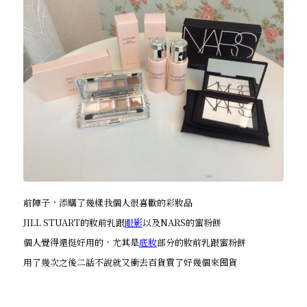
前陣子，添購了幾樣我個人很喜歡的彩妝品
JILL STUART的妝前乳跟
眼影
以及NARS的蜜粉餅
個人覺得還挺好用的，尤其是
底妝
部分的妝前乳跟蜜粉餅
用了幾次之後二話不說就又衝去百貨買了好幾個來囤貨