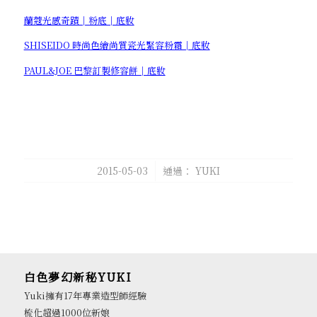
蘭蔻光感奇蹟│粉底│底妝
SHISEIDO 時尚色繪尚質瓷光緊容粉霜│底妝
PAUL&JOE 巴黎訂製修容餅│底妝
/
2015-05-03
通過：
YUKI
白色夢幻新秘YUKI
Yuki擁有17年專業造型師經驗
梳化超過1000位新娘