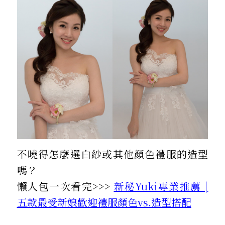
不曉得怎麼選白紗或其他顏色禮服的造型
嗎？
懶人包一次看完>>>
新秘Yuki專業推薦 |
五款最受新娘歡迎禮服顏色vs.造型搭配