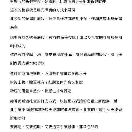
對於我的新娘來說，光澤肌也比霧面肌更受新娘新娘歡迎
這次的妝容就是用光澤肌的方式來展現
此類型的光澤肌底妝，粉底量通常都使用不多，強調皮膚本身光澤
為主
想要有持久透亮底妝，妝前的保養按摩手續以及扎實的打底都是相
輔相成的
透過妝前按摩手法，讓皮膚溫度升高，讓保養品能夠吸收，進而達
到保濕皮膚水嫩功效
還可加速血液循環、收縮微血管排除多餘水分
還沒上妝，臉蛋就有了紅潤氣色光亮又緊緻
粉底的用量自然少，妝感也才會薄透
接著再透過扎實的打底方式，以按壓方式讓粉底跟皮膚融為一體
此手續不僅能夠讓粉底更能讓吃進皮膚裡，扎實的打底手法更能做
遮瑕功效
要薄透、又要遮瑕、又要透亮手續繁雜，那是必然的