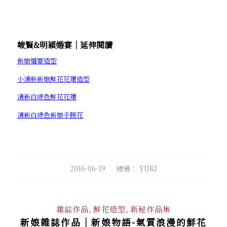
峻賢&明穎婚宴│延伸閱讀
新娘婚宴造型
小清新新娘鮮花花環造型
清新白綠色鮮花花環
清新白綠色新娘手腕花
/
2016-06-19
通過：
YUKI
雜誌作品
,
鮮花造型
,
新秘作品集
新娘雜誌作品│新娘物語-氣質浪漫的鮮花