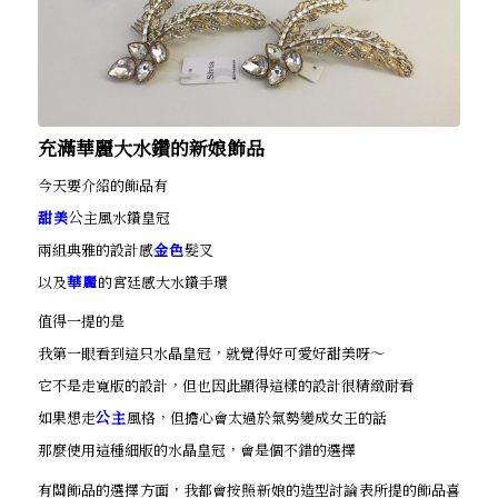
充滿華麗大水鑽的新娘飾品
今天要介紹的飾品有
甜美
公主風水鑽皇冠
兩組典雅的設計感
金色
髮叉
以及
華麗
的宮廷感大水鑽手環
值得一提的是
我第一眼看到這只水晶皇冠，就覺得好可愛好甜美呀～
它不是走寬版的設計，但也因此顯得這樣的設計很精緻耐看
如果想走
公主
風格，但擔心會太過於氣勢變成女王的話
那麼使用這種細版的水晶皇冠，會是個不錯的選擇
有關飾品的選擇方面，我都會按照新娘的造型討論表所提的飾品喜