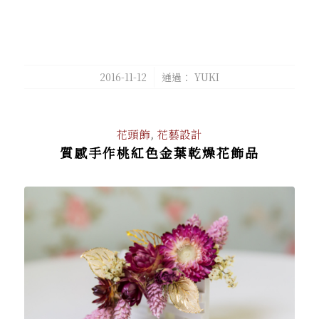
/
2016-11-12
通過：
YUKI
花頭飾
,
花藝設計
質感手作桃紅色金葉乾燥花飾品