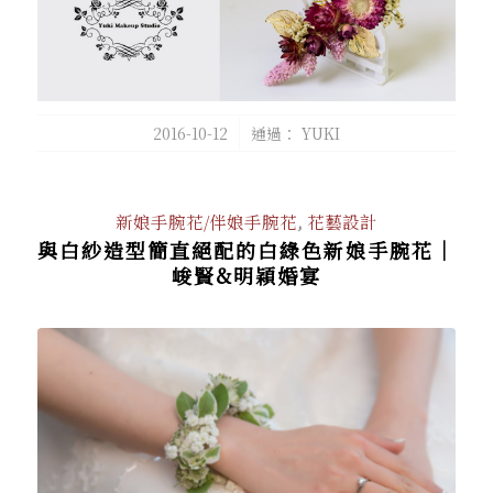
/
2016-10-12
通過：
YUKI
新娘手腕花/伴娘手腕花
,
花藝設計
與白紗造型簡直絕配的白綠色新娘手腕花│
峻賢&明穎婚宴