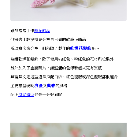
雖然常常手作
鮮花飾品
但過去比較沒機會分享自己做的乾燥花飾品
所以這次來分享一組前陣子製作的
乾燥花髮飾
吧～
這組乾燥花髮飾，除了使用桃紅色、粉紅色的花材與松果外
另外加入了金屬葉片，讓整體的色澤看起來更有質感
無論是文定造型還是搭配白紗、紅色禮服或深色禮服都很適合
主要想呈現既
浪漫
又
典雅
的風格
配上
盤髮造型
也是十分好看呢