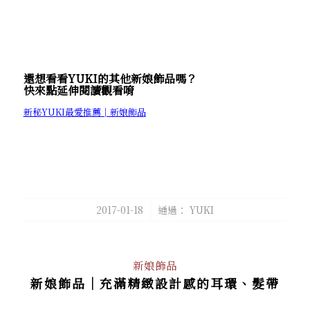
還想看看YUKI的其他新娘飾品嗎？
快來點延伸閱讀觀看唷
新秘YUKI最愛推薦│新娘飾品
/
2017-01-18
通過：
YUKI
新娘飾品
新娘飾品│充滿精緻設計感的耳環、髮帶