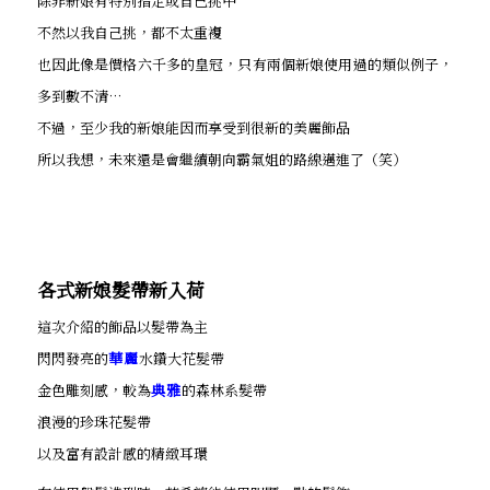
除非新娘有特別指定或自己挑中
不然以我自己挑，都不太重複
也因此像是價格六千多的皇冠，只有兩個新娘使用過的類似例子，
多到數不清…
不過，至少我的新娘能因而享受到很新的美麗飾品
所以我想，未來還是會繼續朝向霸氣姐的路線邁進了（笑）
各式新娘髮帶新入荷
這次介紹的飾品以髮帶為主
閃閃發亮的
華麗
水鑽大花髮帶
金色雕刻感，較為
典雅
的森林系髮帶
浪漫的珍珠花髮帶
以及富有設計感的精緻耳環