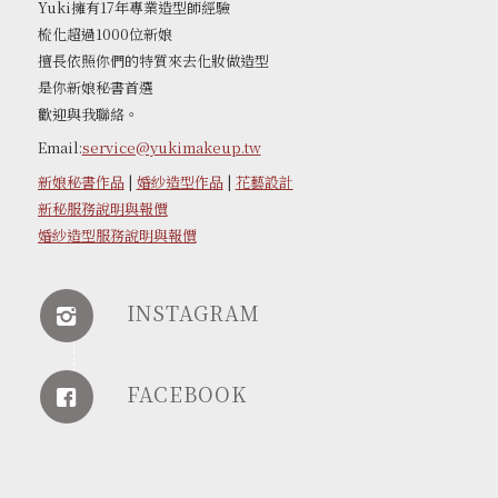
Yuki擁有17年專業造型師經驗
梳化超過1000位新娘
擅長依照你們的特質來去化妝做造型
是你新娘秘書首選
歡迎與我聯絡。
Email:
service@yukimakeup.tw
新娘秘書作品
|
婚紗造型作品
|
花藝設計
新秘服務說明與報價
婚紗造型服務說明與報價
INSTAGRAM
FACEBOOK