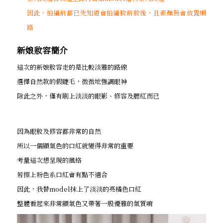
因此，拍攝前都已先知道會拍攝妝前妝後，且素顏照會放置網
路
新娘妝容簡介
這次的新娘妝容走的是比較淡雅的路線
選擇自然款的假睫毛，微微地強調眼神
除此之外，僅有刷上淡淡的眼影、修容及腮紅而已
因為眼妝及修容都非常的自然
所以一個顯氣色的口紅就變得非常的重要
考量這次想呈現的風格
若擦上粉色系口紅會有點不適合
因此，我替model抹上了淡淡的亮橘色口紅
整體看起來非常顯氣色又帶著一股優雅的氣質唷