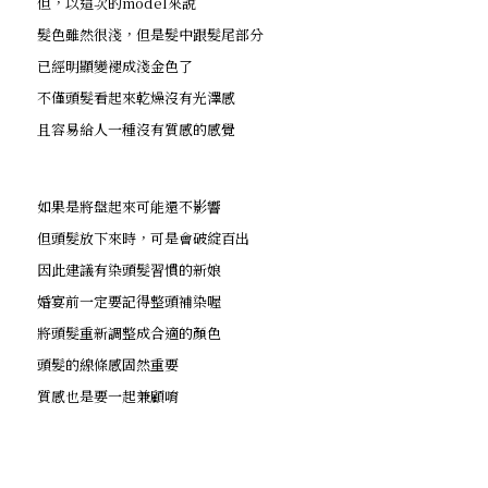
但，以這次的model來說
髮色雖然很淺，但是髮中跟髮尾部分
已經明顯變褪成淺金色了
不僅頭髮看起來乾燥沒有光澤感
且容易給人一種沒有質感的感覺
如果是將盤起來可能還不影響
但頭髮放下來時，可是會破綻百出
因此建議有染頭髮習慣的新娘
婚宴前一定要記得整頭補染喔
將頭髮重新調整成合適的顏色
頭髮的線條感固然重要
質感也是要一起兼顧唷