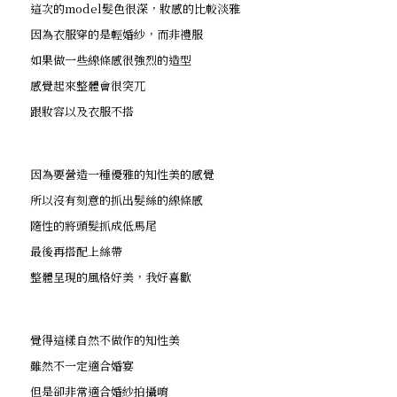
這次的model髮色很深，妝感的比較淡雅
因為衣服穿的是輕婚紗，而非禮服
如果做一些線條感很強烈的造型
感覺起來整體會很突兀
跟妝容以及衣服不搭
因為要營造一種優雅的知性美的感覺
所以沒有刻意的抓出髮絲的線條感
隨性的將頭髮抓成低馬尾
最後再搭配上絲帶
整體呈現的風格好美，我好喜歡
覺得這樣自然不做作的知性美
雖然不一定適合婚宴
但是卻非常適合婚紗拍攝唷