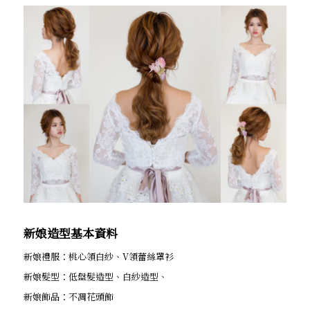
新娘造型基本資料
新娘禮服：桃心領白紗、V領蕾絲罩衫
新娘髮型：低盤髮造型、白紗造型、
新娘飾品：不凋花頭飾