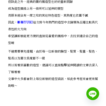
但除此之外，經典的簡約風造型也紛紛重新回歸
成為造型風格上另一條所可以延伸的類型
而原本就佔有一席之地的其他特色造型，其熱度也依舊不減
因此，
新秘YUKI
這次將今年熱門的造型中去歸類為五種比較具代
表性的大方向
希望讓新娘能更方便的直接從喜愛的風格中，去找到適合自己的造
型唷
不過需要事先提醒，由於每一位新娘的臉型、髮質、髮量、髮色、
髮長以及層次長度都不一樣
所以若看到喜歡的造型，建議可以直接點擊延伸閱讀的文章去深入
了解看看
文章中大多都會附上每位新娘的造型資訊，如此參考起來會更有幫
助哦～