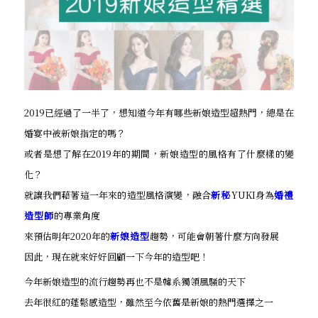
2019已經過了一半了，想知道今年有哪些新娘造型超熱門，總是在
婚宴中被新娘指定的嗎？
或者是想了解在2019年的期間，新娘造型的風格有了什麼樣的變
化？
就讓我們藉著這一年來的造型風格演變，融合
新秘
YUKI身為
婚禮
造型師
的專業角度
來預估明年2020年的
新娘造型
趨勢，可能會朝著什麼方向發展
因此，現在就來好好回顧一下今年的造型吧！
今年新娘造型的流行趨勢再也不是韓系獨領風騷的天下
去年很紅的蓬鬆感造型，雖然至今依舊是新娘的熱門選擇之一