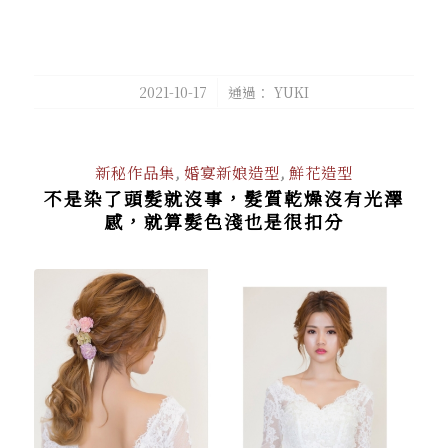
/
2021-10-17
通過：
YUKI
新秘作品集
,
婚宴新娘造型
,
鮮花造型
不是染了頭髮就沒事，髮質乾燥沒有光澤
感，就算髮色淺也是很扣分