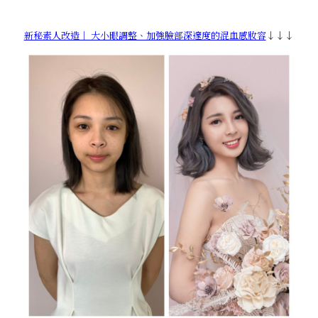
新秘素人改造｜ 大小眼調整、加強臉部深邃度的混血感妝容
↓↓↓